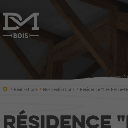
Entreprise
Constru
Qui sommes-nous?
Construire
Bureau technique
Chalets
Protection incendie
Villas
Equipement
Immeuble
>
>
>
Réalisations
Nos réalisations
Résidence "Les Perce-Ne
Equipe
Halles et 
Bois vieilli
Résidence "
Réalisations