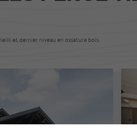
eilli et dernier niveau en ossature bois.