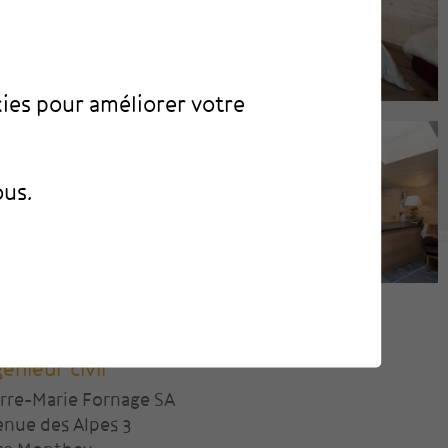
kies pour améliorer votre
ous.
génieur civil
erre-Marie Fornage SA
enue des Alpes 3