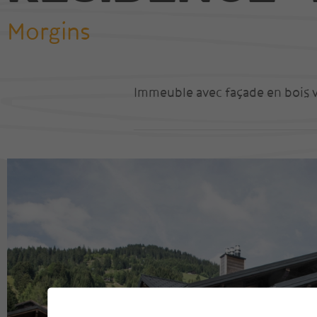
Morgins
Nos réalisations
Visite 360 degrés
Immeuble avec façade en bois vi