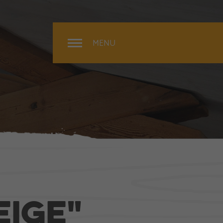
MENU
Rénovation
Extérieur
Intérieur
Surélévation
eige"