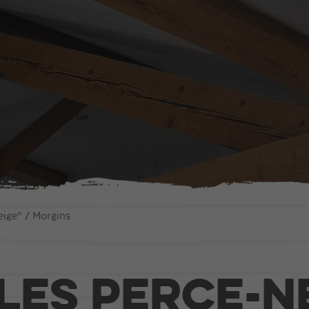
ction
Agencement
 en bois
Portes
Fenêtres
Escaliers
s
Cuisines
ige" / Morgins
bâtiments publics
Mobilier intérieur
Les Perce-N