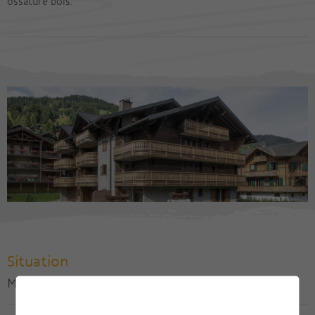
ossature bois.
Situation
Morgins, Commune de Troistorrents / VS