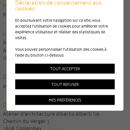
Déclaration de consentement aux
Maître de l'ouvrage
cookies
Perce-Neige SA
En poursuivant votre navigation sur ce site, vous
acceptez l'utilisation de cookies pour améliorer votre
expérience utilisateur et réaliser des statistiques de
Ingénieur civil
visites.
Pierre-Marie Fornage SA
Vous pouvez personnaliser l'utilisation des cookies à
Avenue des Alpes 3
l'aide du bouton ci-dessous.
1870 Monthey
TOUT ACCEPTER
Date de réalisation
TOUT REFUSER
2016
MES PRÉFÉRENCES
Direction des travaux
Atelier d'architecture Alberto Alberti SA
Chemin du Verger 1
1868 Collombey