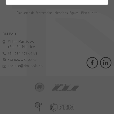
Plaquette de l'entreprise
Mentions légales
Plan du site
DM Bois
ZI Les Marais 25
1890 St-Maurice
Tél. 024 471 64 83
Fax 024 471 02 52
societe@dm-bois.ch