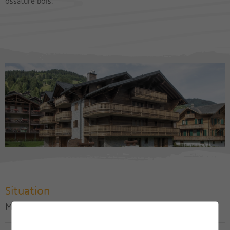
ossature bois.
Situation
Morgins, Commune de Troistorrents / VS