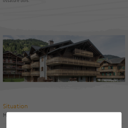
ossature bois.
Situation
Morgins, Commune de Troistorrents / VS