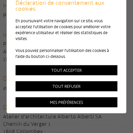
Déclaration de consentement aux
Maître de l'ouvrage
cookies
Perce-Neige SA
En poursuivant votre navigation sur ce site, vous
acceptez l'utilisation de cookies pour améliorer votre
expérience utilisateur et réaliser des statistiques de
Ingénieur civil
visites.
Pierre-Marie Fornage SA
Vous pouvez personnaliser l'utilisation des cookies à
Avenue des Alpes 3
l'aide du bouton ci-dessous.
1870 Monthey
TOUT ACCEPTER
Date de réalisation
TOUT REFUSER
2016
MES PRÉFÉRENCES
Direction des travaux
Atelier d'architecture Alberto Alberti SA
Chemin du Verger 1
1868 Collombey