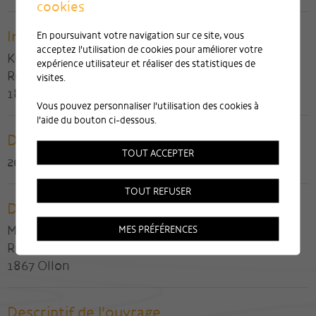
cookies
Ingénieur civil
En poursuivant votre navigation sur ce site, vous
acceptez l'utilisation de cookies pour améliorer votre
Kurmann et Cretton SA
expérience utilisateur et réaliser des statistiques de
Route de Clos-Donroux 1
visites.
1870 Monthey
Vous pouvez personnaliser l'utilisation des cookies à
l'aide du bouton ci-dessous.
Date de réalisation
TOUT ACCEPTER
2011
TOUT REFUSER
Direction des travaux
Martin Dauner
MES PRÉFÉRENCES
Rue de la Tour 26
1867 Ollon
Descriptif de l'ouvrage