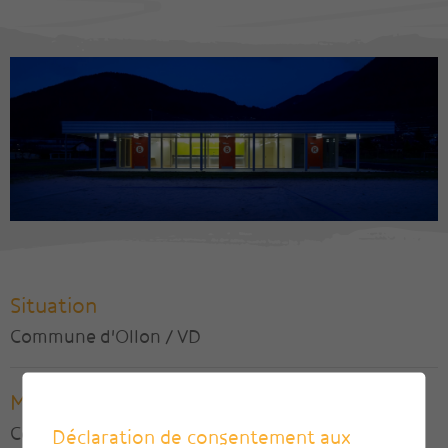
Situation
Commune d'Ollon / VD
Maître de l'ouvrage
Commune d'Ollon
Déclaration de consentement aux