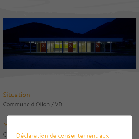
Situation
Commune d'Ollon / VD
Maître de l'ouvrage
Commune d'Ollon
Déclaration de consentement aux