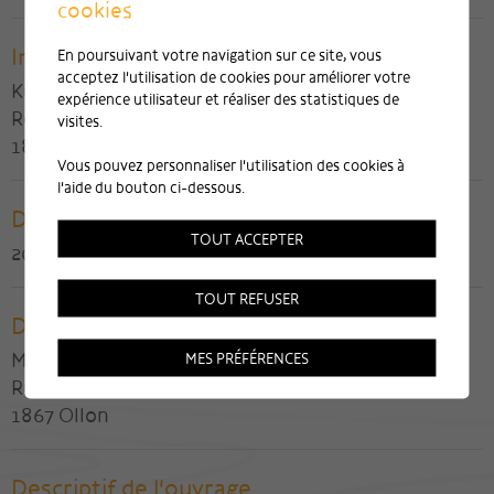
cookies
Ingénieur civil
En poursuivant votre navigation sur ce site, vous
acceptez l'utilisation de cookies pour améliorer votre
Kurmann et Cretton SA
expérience utilisateur et réaliser des statistiques de
Route de Clos-Donroux 1
visites.
1870 Monthey
Vous pouvez personnaliser l'utilisation des cookies à
l'aide du bouton ci-dessous.
Date de réalisation
TOUT ACCEPTER
2011
TOUT REFUSER
Direction des travaux
Martin Dauner
MES PRÉFÉRENCES
Rue de la Tour 26
1867 Ollon
Descriptif de l'ouvrage