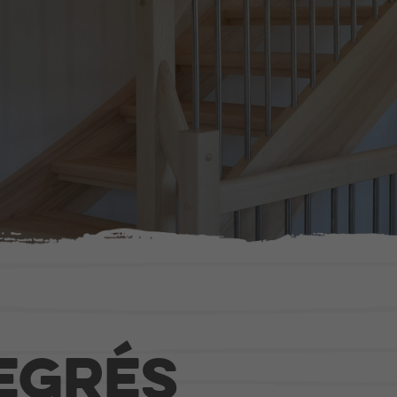
ction
Agencement
 en bois
Portes
Fenêtres
Escaliers
s
Cuisines
bâtiments publics
Mobilier intérieur
degrés