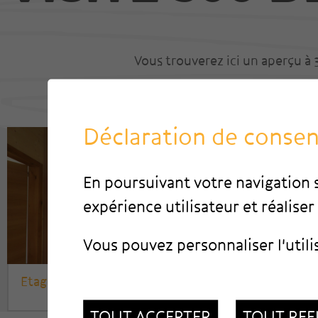
Nos réalisations
Visite 360 degrés
Vous trouverez ici un aperçu à 
Déclaration de conse
En poursuivant votre navigation s
expérience utilisateur et réaliser 
Vous pouvez personnaliser l'utili
Etage en bois
Salon en 
TOUT ACCEPTER
TOUT REF