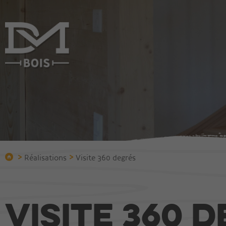
Entreprise
Constru
Qui sommes-nous?
Construire
Bureau technique
Chalets
Protection incendie
Villas
Equipement
Immeuble
>
>
Réalisations
Visite 360 degrés
Equipe
Halles et 
Bois vieilli
Visite 360 
Réalisations