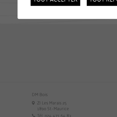
DM Bois
ZI Les Marais 25
1890 St-Maurice
Tél. 024 471 64 83