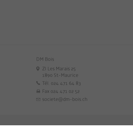
DM Bois
ZI Les Marais 25
1890 St-Maurice
Tél. 024 471 64 83
Fax 024 471 02 52
societe@dm-bois.ch