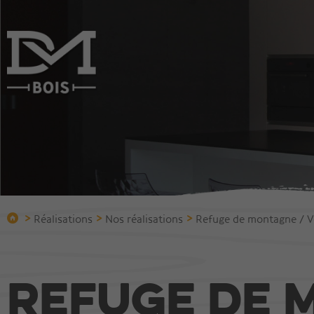
Entreprise
Constru
Qui sommes-nous?
Construire
Bureau technique
Chalets
Protection incendie
Villas
Equipement
Immeuble
>
>
>
Réalisations
Nos réalisations
Refuge de montagne / V
Equipe
Halles et 
Bois vieilli
Refuge de 
Réalisations