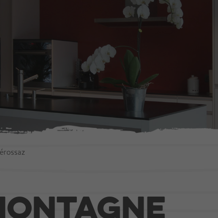
ction
Agencement
 en bois
Portes
Fenêtres
Escaliers
s
Cuisines
érossaz
bâtiments publics
Mobilier intérieur
montagne