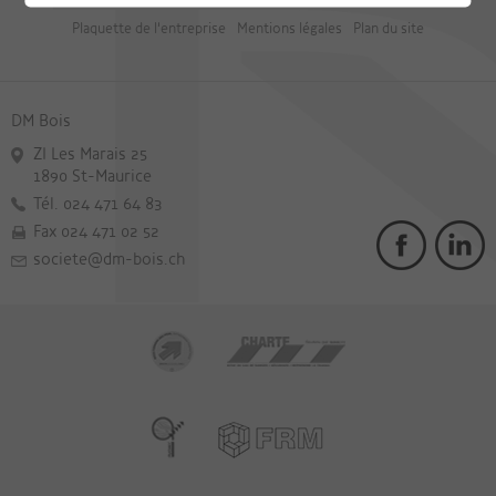
Plaquette de l'entreprise
Mentions légales
Plan du site
DM Bois
ZI Les Marais 25
1890 St-Maurice
Tél. 024 471 64 83
Fax 024 471 02 52
societe@dm-bois.ch