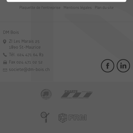
Plaquette de l'entreprise
Mentions légales
Plan du site
DM Bois
ZI Les Marais 25
1890 St-Maurice
Tél. 024 471 64 83
Fax 024 471 02 52
societe@dm-bois.ch