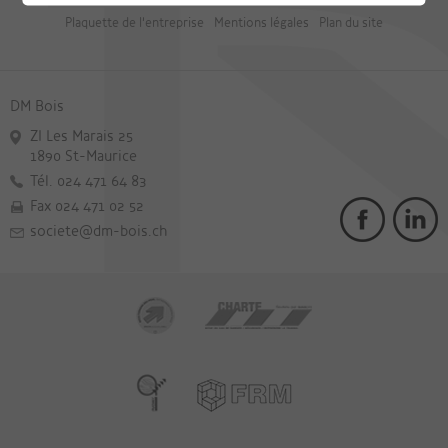
Plaquette de l'entreprise
Mentions légales
Plan du site
DM Bois
ZI Les Marais 25
1890 St-Maurice
Tél. 024 471 64 83
Fax 024 471 02 52
societe@dm-bois.ch