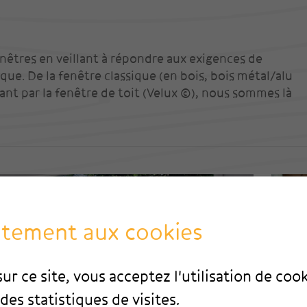
nêtres en veillant à répondre aux exigences de
ue. De la fenêtre classique (en bois, bois métal/alu
sant par la fenêtre de toit (Velux ©), nous sommes là
ntement aux cookies
ur ce site, vous acceptez l'utilisation de coo
des statistiques de visites.