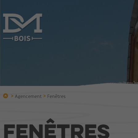
Entreprise
Constru
Qui sommes-nous?
Construire
Bureau technique
Chalets
Protection incendie
Villas
Equipement
Immeuble
>
>
Agencement
Fenêtres
Equipe
Halles et 
Bois vieilli
Fenêtres
Réalisations