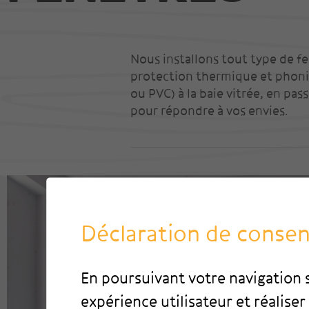
Nos réalisations
Visite 360 degrés
Nous installons tout type de fe
protection thermique et phoniq
ou PVC) à la baie vitrée, en pas
pour répondre à vos envies.
Déclaration de conse
En poursuivant votre navigation s
expérience utilisateur et réaliser 