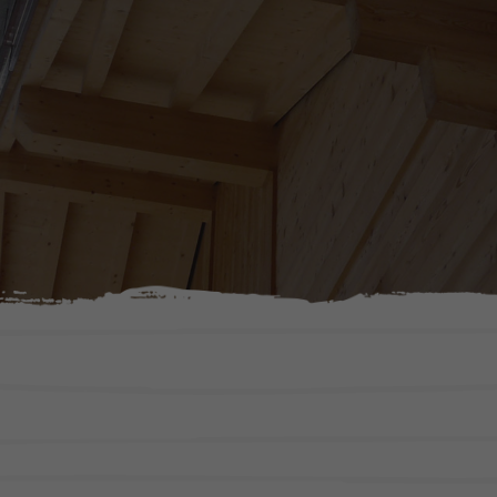
ction
Agencement
 en bois
Portes
Fenêtres
Escaliers
s
Cuisines
bâtiments publics
Mobilier intérieur