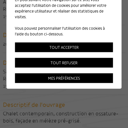
Alpatec SA
acceptez l'utilisation de cookies pour améliorer votre
Rue de l'Industrie 11
expérience utilisateur et réaliser des statistiques de
1920 Martigny
visites.
Vous pouvez personnaliser l'utilisation des cookies à
Date de réalisation
l'aide du bouton ci-dessous.
2014-2015
TOUT ACCEPTER
Direction des travaux
TOUT REFUSER
Savioz-Fabrizzi Architectes
Rue de l'Industrie 23
MES PRÉFÉRENCES
1950 Sion
Descriptif de l'ouvrage
Chalet contemporain, construction en ossature-
bois, façade en mélèze pré-grisé.