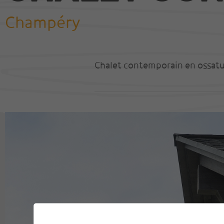
Champéry
Nos réalisations
Visite 360 degrés
Chalet contemporain en ossatur