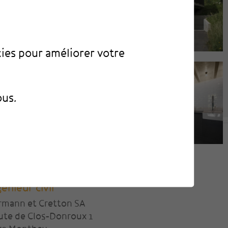
kies pour améliorer votre
ous.
génieur civil
rmann et Cretton SA
ute de Clos-Donroux 1