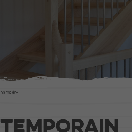
ction
Agencement
 en bois
Portes
Fenêtres
Escaliers
s
Cuisines
 Champéry
bâtiments publics
Mobilier intérieur
ntemporain