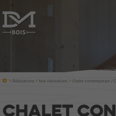
Entreprise
Constru
Qui sommes-nous?
Construire
Bureau technique
Chalets
Protection incendie
Villas
Equipement
Immeuble
>
>
>
Réalisations
Nos réalisations
Chalet contemporain /
Equipe
Halles et 
Bois vieilli
Chalet co
Réalisations