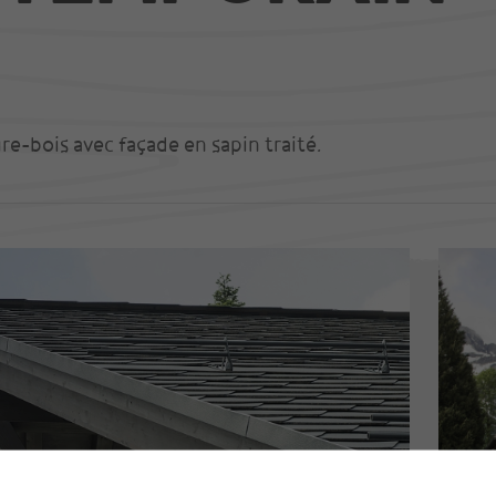
e-bois avec façade en sapin traité.