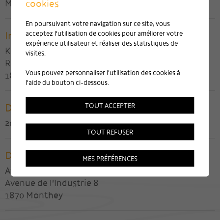
cookies
Mme et M. Wermeille
En poursuivant votre navigation sur ce site, vous
Ingénieur civil
acceptez l'utilisation de cookies pour améliorer votre
expérience utilisateur et réaliser des statistiques de
Kurmann et Cretton SA
visites.
Route de Clos-Donroux 1
Vous pouvez personnaliser l'utilisation des cookies à
1870 Monthey
l'aide du bouton ci-dessous.
Date de réalisation
TOUT ACCEPTER
2016
TOUT REFUSER
Direction des travaux
MES PRÉFÉRENCES
Atelier d'architecture GayMenzel Sàrl
Avenue de l'Industrie 8
1870 Monthey