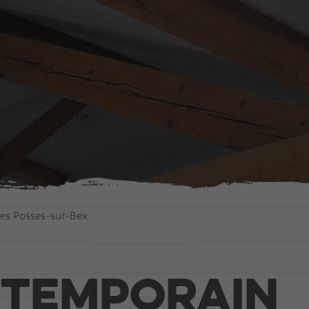
ction
Agencement
 en bois
Portes
Fenêtres
Escaliers
s
Cuisines
Les Posses-sur-Bex
bâtiments publics
Mobilier intérieur
ntemporain