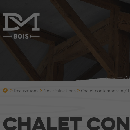
Entreprise
Constru
Qui sommes-nous?
Construire
Bureau technique
Chalets
Protection incendie
Villas
Equipement
Immeuble
>
>
>
Réalisations
Nos réalisations
Chalet contemporain / 
Equipe
Halles et 
Bois vieilli
Chalet co
Réalisations