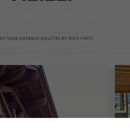
on type poteaux-poutres en bois vieilli.