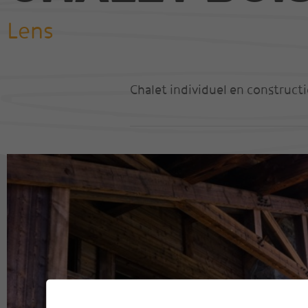
Lens
Nos réalisations
Visite 360 degrés
Chalet individuel en constructi