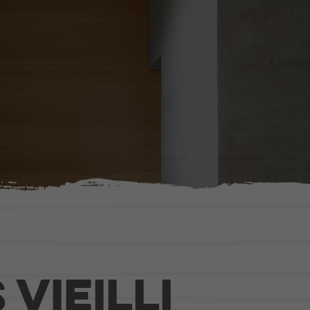
ction
Agencement
 en bois
Portes
Fenêtres
Escaliers
s
Cuisines
bâtiments publics
Mobilier intérieur
vieilli