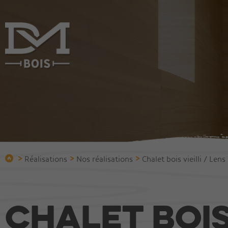
Entreprise
Constru
Qui sommes-nous?
Construire
Bureau technique
Chalets
Protection incendie
Villas
Equipement
Immeuble
>
>
>
Réalisations
Nos réalisations
Chalet bois vieilli / Lens
Equipe
Halles et 
Bois vieilli
Chalet bois 
Réalisations