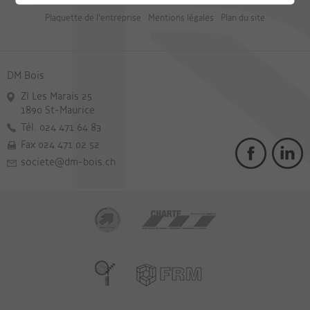
Plaquette de l'entreprise
Mentions légales
Plan du site
DM Bois
ZI Les Marais 25
1890 St-Maurice
Tél. 024 471 64 83
Fax 024 471 02 52
societe@dm-bois.ch