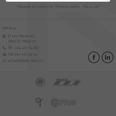
Plaquette de l'entreprise
Mentions légales
Plan du site
DM Bois
ZI Les Marais 25
1890 St-Maurice
Tél. 024 471 64 83
Fax 024 471 02 52
societe@dm-bois.ch