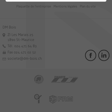
Plaquette de l'entreprise
Mentions légales
Plan du site
DM Bois
ZI Les Marais 25
1890 St-Maurice
Tél. 024 471 64 83
Fax 024 471 02 52
societe@dm-bois.ch